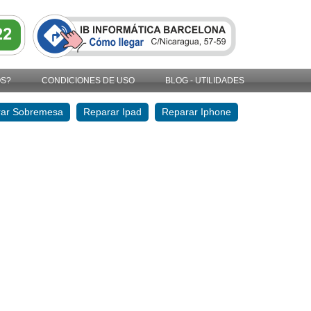
OS?
CONDICIONES DE USO
BLOG - UTILIDADES
ar Sobremesa
Reparar Ipad
Reparar Iphone