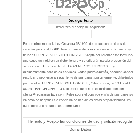
Introduzca el código de seguridad:
En cumplimiento de la Ley Orgánica 15/1999, de protección de datos de
carácter personal, LOPD, le informamos de la existencia de un fichero cuyo
titular es EUROZENER SOLUTIONS S.L.. Si opta por rellenar este formulari
sus datos se incluirán en dicho fichero y se utilizarán para la prestación del
servicio que Usted solicite a EUROZENER SOLUTIONS S. L. y
exclusivamente para estos servicios. Usted podrá además, acceder, cancel
rectificar u oponerse al tratamiento de sus datos, posteriormente, dirigiéndo
por escrito a EUROZENER SOLUTIONS S.L., C/Nicaragua, 57-59 Local 1
08029 - BARCELONA - o a la dirección de correo electrónico atencion-
cliente@repararsurface.com. Pulse sobre el botón de envío de sus datos so
en caso de aceptar esta condición de uso de los datos proporcionados, en
caso contrario no utilice este formulario.