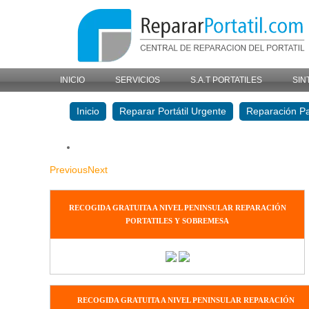
INICIO
SERVICIOS
S.A.T PORTATILES
SIN
Inicio
Reparar Portátil Urgente
Reparación Pa
Previous
Next
RECOGIDA GRATUITA A NIVEL PENINSULAR REPARACIÓN
PORTATILES Y SOBREMESA
RECOGIDA GRATUITA A NIVEL PENINSULAR REPARACIÓN