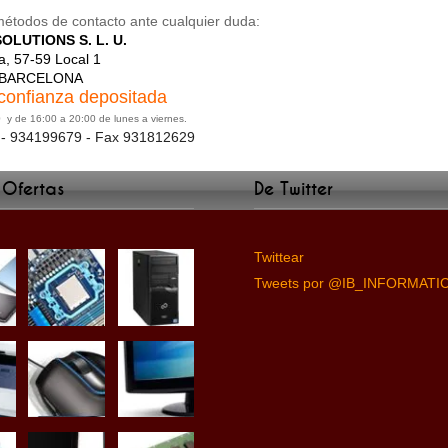
métodos de contacto ante cualquier duda:
LUTIONS S. L. U.
a, 57-59 Local 1
- BARCELONA
confianza depositada
0 y de 16:00 a 20:00 de lunes a viernes.
0 - 934199679 - Fax 931812629
 Ofertas
De Twitter
Twittear
Tweets por @IB_INFORMATI