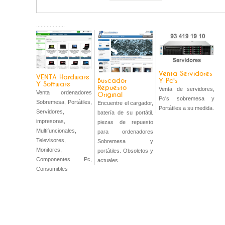
...................
Venta Servidores
VENTA Hardware
Y Pc's
Buscador
Y Software
Repuesto
Venta de servidores,
Venta ordenadores
Original
Pc's sobremesa y
Sobremesa, Portátiles,
Encuentre el cargador,
Portátiles a su medida.
Servidores,
batería de su portátil.
impresoras,
piezas de repuesto
Multifuncionales,
para ordenadores
Televisores,
Sobremesa y
Monitores,
portátiles. Obsoletos y
Componentes Pc,
actuales.
Consumibles