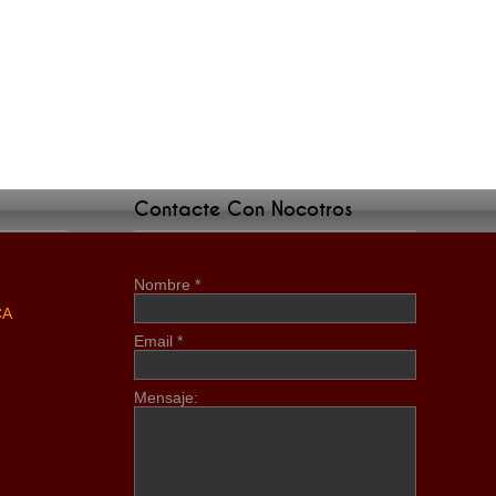
Contacte Con Nocotros
Nombre
*
CA
Email
*
Mensaje: