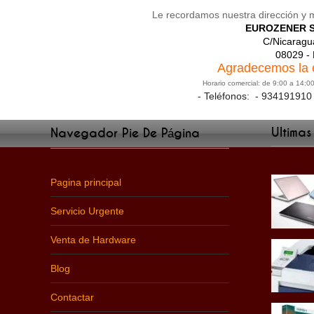
Le recordamos nuestra dirección y 
EUROZENER SO
C/Nicaragu
08029 
Agradecemos la 
Horario comercial: de 9:00 a 14:0
- Teléfonos: - 93419191
Ultimas
Navegador Pie De Página
Pagina principal
Servicio Urgente
Venta de Hardware
Blog
Contactar